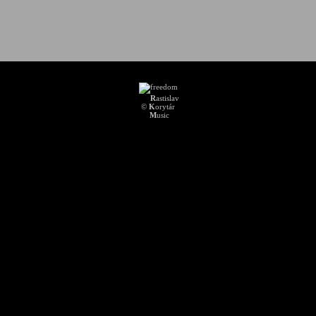
R
astislav
©
K
orytár
M
usic