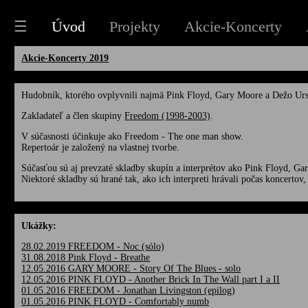
☰
Úvod
Projekty
Akcie-Koncerty
Akcie-Koncerty 2019
Hudobník, ktorého ovplyvnili najmä Pink Floyd, Gary Moore a Dežo Urs
Zakladateľ a člen skupiny
Freedom (1998-2003)
.
V súčasnosti účinkuje ako Freedom - The one man show.
Repertoár je založený na vlastnej tvorbe.
Súčasťou sú aj prevzaté skladby skupín a interprétov ako Pink Floyd, G
Niektoré skladby sú hrané tak, ako ich interpreti hrávali počas koncertov,
Ukážky:
28.02.2019 FREEDOM - Noc (sólo)
31.08.2018 Pink Floyd - Breathe
12.05.2016 GARY MOORE - Story Of The Blues - solo
12.05.2016 PINK FLOYD - Another Brick In The Wall part I a II
01.05.2016 FREEDOM - Jonathan Livingston (epilog)
01.05.2016 PINK FLOYD - Comfortably numb